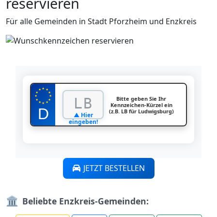
reservieren
Für alle Gemeinden in Stadt Pforzheim und Enzkreis
★
★
★
★
★
★
★
Bitte geben Sie Ihr
★
★
★
★
Kennzeichen-Kürzel ein
★
(z.B. LB für Ludwigsburg)
▲ Hier
eingeben!
JETZT BESTELLEN
🏛️
Beliebte Enzkreis-Gemeinden: