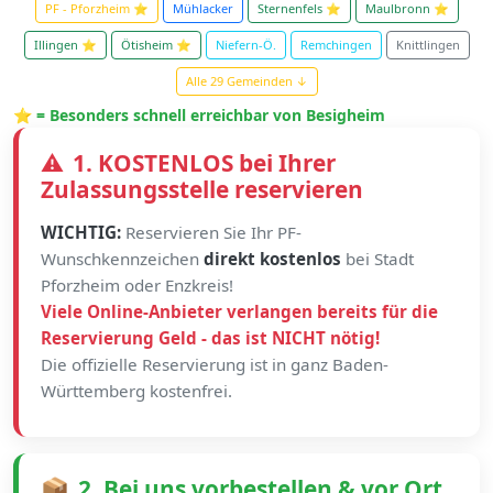
PF - Pforzheim ⭐
Mühlacker
Sternenfels ⭐
Maulbronn ⭐
Illingen ⭐
Ötisheim ⭐
Niefern-Ö.
Remchingen
Knittlingen
Alle 29 Gemeinden ↓
⭐ = Besonders schnell erreichbar von Besigheim
⚠️
1. KOSTENLOS bei Ihrer
Zulassungsstelle reservieren
WICHTIG:
Reservieren Sie Ihr PF-
Wunschkennzeichen
direkt kostenlos
bei Stadt
Pforzheim oder Enzkreis!
Viele Online-Anbieter verlangen bereits für die
Reservierung Geld - das ist NICHT nötig!
Die offizielle Reservierung ist in ganz Baden-
Württemberg kostenfrei.
📦
2. Bei uns vorbestellen & vor Ort