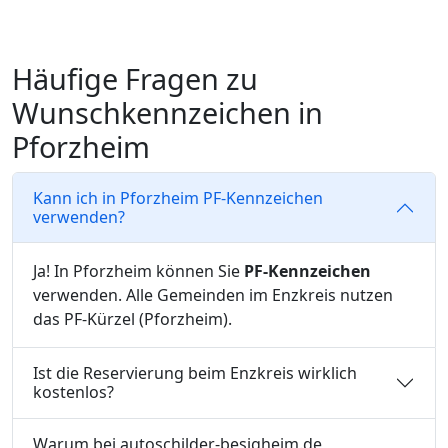
le 29 Gemeinden
in Stadt Pforzheim und
Enzkreis verwenden
PF-Kennzeichen
!
Kostenlose Reservierung bei den
Häufige Fragen zu
ulassungsstellen + Abholung bei uns in
Wunschkennzeichen in
Besigheim - auch samstags!
Pforzheim
Kann ich in Pforzheim PF-Kennzeichen
verwenden?
Ja! In Pforzheim können Sie
PF-Kennzeichen
verwenden. Alle Gemeinden im Enzkreis nutzen
das PF-Kürzel (Pforzheim).
Ist die Reservierung beim Enzkreis wirklich
kostenlos?
Warum bei autoschilder-besigheim.de